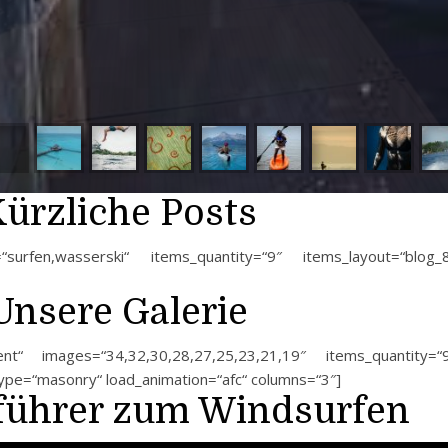
ürzliche Posts
surfen,wasserski“ items_quantity=“9″ items_layout=“blog_
Unsere Galerie
nt“ images=“34,32,30,28,27,25,23,21,19″ items_quantity=“
type=“masonry“ load_animation=“afc“ columns=“3″]
führer zum Windsurfen