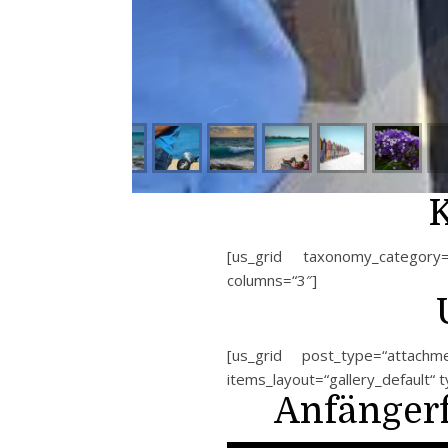
K
[us_grid taxonomy_category=“
columns=“3″]
[us_grid post_type=“attachme
items_layout=“gallery_default“ 
Anfänger